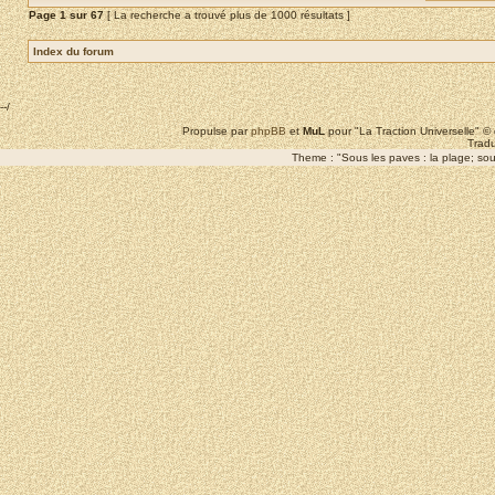
Page
1
sur
67
[ La recherche a trouvé plus de 1000 résultats ]
Index du forum
--/
Propulse par
phpBB
et
MuL
pour "La Traction Universelle" 
Tradu
Theme : "Sous les paves : la plage; sous