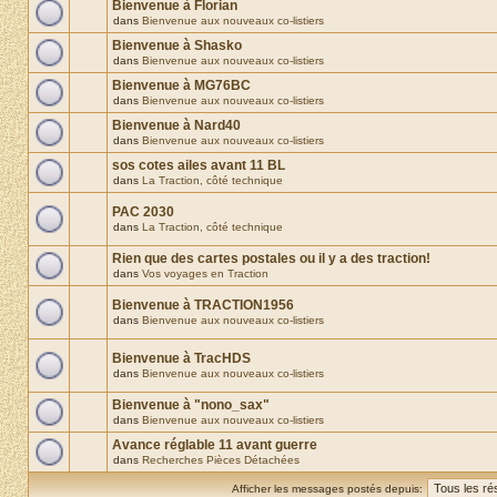
Bienvenue à Florian
dans
Bienvenue aux nouveaux co-listiers
Bienvenue à Shasko
dans
Bienvenue aux nouveaux co-listiers
Bienvenue à MG76BC
dans
Bienvenue aux nouveaux co-listiers
Bienvenue à Nard40
dans
Bienvenue aux nouveaux co-listiers
sos cotes ailes avant 11 BL
dans
La Traction, côté technique
PAC 2030
dans
La Traction, côté technique
Rien que des cartes postales ou il y a des traction!
dans
Vos voyages en Traction
Bienvenue à TRACTION1956
dans
Bienvenue aux nouveaux co-listiers
Bienvenue à TracHDS
dans
Bienvenue aux nouveaux co-listiers
Bienvenue à "nono_sax"
dans
Bienvenue aux nouveaux co-listiers
Avance réglable 11 avant guerre
dans
Recherches Pièces Détachées
Afficher les messages postés depuis: