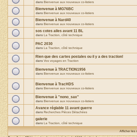
dans
Bienvenue aux nouveaux co-listiers
Bienvenue à MG76BC
dans
Bienvenue aux nouveaux co-listiers
Bienvenue à Nard40
dans
Bienvenue aux nouveaux co-listiers
sos cotes ailes avant 11 BL
dans
La Traction, côté technique
PAC 2030
dans
La Traction, côté technique
Rien que des cartes postales ou il y a des traction!
dans
Vos voyages en Traction
Bienvenue à TRACTION1956
dans
Bienvenue aux nouveaux co-listiers
Bienvenue à TracHDS
dans
Bienvenue aux nouveaux co-listiers
Bienvenue à "nono_sax"
dans
Bienvenue aux nouveaux co-listiers
Avance réglable 11 avant guerre
dans
Recherches Pièces Détachées
galerie
dans
La Traction, côté technique
Afficher les