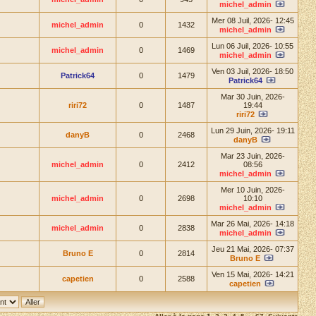
michel_admin
Mer 08 Juil, 2026- 12:45
michel_admin
0
1432
michel_admin
Lun 06 Juil, 2026- 10:55
michel_admin
0
1469
michel_admin
Ven 03 Juil, 2026- 18:50
Patrick64
0
1479
Patrick64
Mar 30 Juin, 2026-
riri72
0
1487
19:44
riri72
Lun 29 Juin, 2026- 19:11
danyB
0
2468
danyB
Mar 23 Juin, 2026-
michel_admin
0
2412
08:56
michel_admin
Mer 10 Juin, 2026-
michel_admin
0
2698
10:10
michel_admin
Mar 26 Mai, 2026- 14:18
michel_admin
0
2838
michel_admin
Jeu 21 Mai, 2026- 07:37
Bruno E
0
2814
Bruno E
Ven 15 Mai, 2026- 14:21
capetien
0
2588
capetien