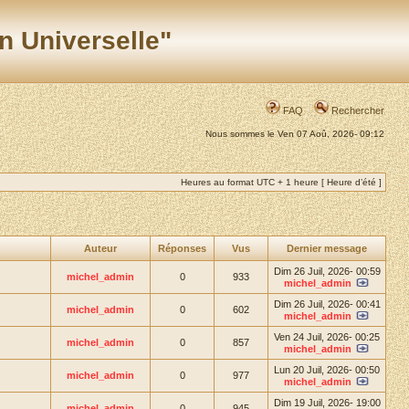
n Universelle"
FAQ
Rechercher
Nous sommes le Ven 07 Aoû, 2026- 09:12
Heures au format UTC + 1 heure [ Heure d’été ]
Auteur
Réponses
Vus
Dernier message
Dim 26 Juil, 2026- 00:59
michel_admin
0
933
michel_admin
Dim 26 Juil, 2026- 00:41
michel_admin
0
602
michel_admin
Ven 24 Juil, 2026- 00:25
michel_admin
0
857
michel_admin
Lun 20 Juil, 2026- 00:50
michel_admin
0
977
michel_admin
Dim 19 Juil, 2026- 19:00
michel_admin
0
945