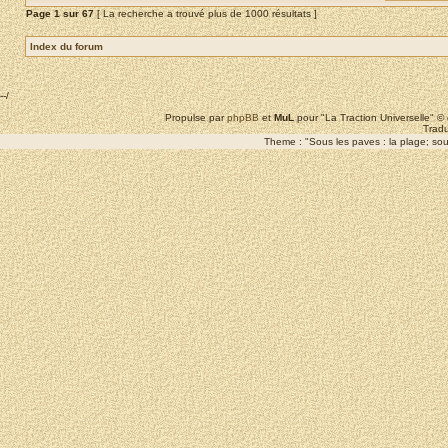
Page
1
sur
67
[ La recherche a trouvé plus de 1000 résultats ]
Index du forum
--/
Propulse par
phpBB
et
MuL
pour "La Traction Universelle" 
Tradu
Theme : "Sous les paves : la plage; sous