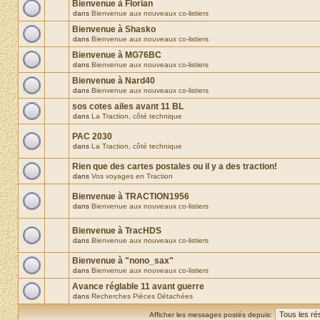
Bienvenue à Florian
dans
Bienvenue aux nouveaux co-listiers
Bienvenue à Shasko
dans
Bienvenue aux nouveaux co-listiers
Bienvenue à MG76BC
dans
Bienvenue aux nouveaux co-listiers
Bienvenue à Nard40
dans
Bienvenue aux nouveaux co-listiers
sos cotes ailes avant 11 BL
dans
La Traction, côté technique
PAC 2030
dans
La Traction, côté technique
Rien que des cartes postales ou il y a des traction!
dans
Vos voyages en Traction
Bienvenue à TRACTION1956
dans
Bienvenue aux nouveaux co-listiers
Bienvenue à TracHDS
dans
Bienvenue aux nouveaux co-listiers
Bienvenue à "nono_sax"
dans
Bienvenue aux nouveaux co-listiers
Avance réglable 11 avant guerre
dans
Recherches Pièces Détachées
Afficher les messages postés depuis: