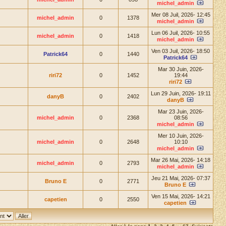
michel_admin
Mer 08 Juil, 2026- 12:45
michel_admin
0
1378
michel_admin
Lun 06 Juil, 2026- 10:55
michel_admin
0
1418
michel_admin
Ven 03 Juil, 2026- 18:50
Patrick64
0
1440
Patrick64
Mar 30 Juin, 2026-
riri72
0
1452
19:44
riri72
Lun 29 Juin, 2026- 19:11
danyB
0
2402
danyB
Mar 23 Juin, 2026-
michel_admin
0
2368
08:56
michel_admin
Mer 10 Juin, 2026-
michel_admin
0
2648
10:10
michel_admin
Mar 26 Mai, 2026- 14:18
michel_admin
0
2793
michel_admin
Jeu 21 Mai, 2026- 07:37
Bruno E
0
2771
Bruno E
Ven 15 Mai, 2026- 14:21
capetien
0
2550
capetien