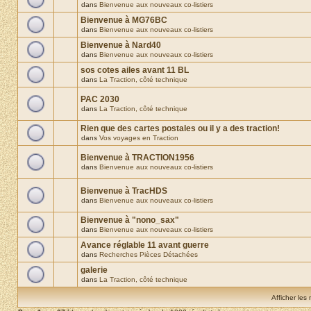
dans
Bienvenue aux nouveaux co-listiers
Bienvenue à MG76BC
dans
Bienvenue aux nouveaux co-listiers
Bienvenue à Nard40
dans
Bienvenue aux nouveaux co-listiers
sos cotes ailes avant 11 BL
dans
La Traction, côté technique
PAC 2030
dans
La Traction, côté technique
Rien que des cartes postales ou il y a des traction!
dans
Vos voyages en Traction
Bienvenue à TRACTION1956
dans
Bienvenue aux nouveaux co-listiers
Bienvenue à TracHDS
dans
Bienvenue aux nouveaux co-listiers
Bienvenue à "nono_sax"
dans
Bienvenue aux nouveaux co-listiers
Avance réglable 11 avant guerre
dans
Recherches Pièces Détachées
galerie
dans
La Traction, côté technique
Afficher les