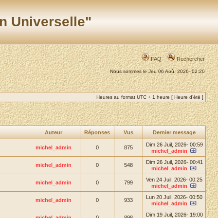
n Universelle"
FAQ
Rechercher
Nous sommes le Jeu 06 Aoû, 2026- 02:20
Heures au format UTC + 1 heure [ Heure d’été ]
Auteur
Réponses
Vus
Dernier message
Dim 26 Juil, 2026- 00:59
michel_admin
0
875
michel_admin
Dim 26 Juil, 2026- 00:41
michel_admin
0
548
michel_admin
Ven 24 Juil, 2026- 00:25
michel_admin
0
799
michel_admin
Lun 20 Juil, 2026- 00:50
michel_admin
0
933
michel_admin
Dim 19 Juil, 2026- 19:00
michel_admin
0
898