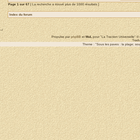
Page
1
sur
67
[ La recherche a trouvé plus de 1000 résultats ]
Index du forum
--/
Propulse par
phpBB
et
MuL
pour "La Traction Universelle" 
Tradu
Theme : "Sous les paves : la plage; sous