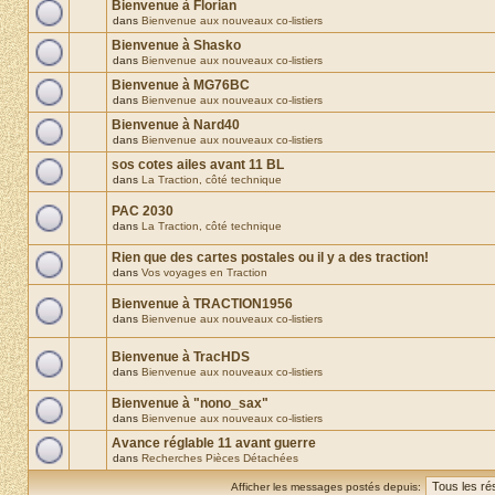
Bienvenue à Florian
dans
Bienvenue aux nouveaux co-listiers
Bienvenue à Shasko
dans
Bienvenue aux nouveaux co-listiers
Bienvenue à MG76BC
dans
Bienvenue aux nouveaux co-listiers
Bienvenue à Nard40
dans
Bienvenue aux nouveaux co-listiers
sos cotes ailes avant 11 BL
dans
La Traction, côté technique
PAC 2030
dans
La Traction, côté technique
Rien que des cartes postales ou il y a des traction!
dans
Vos voyages en Traction
Bienvenue à TRACTION1956
dans
Bienvenue aux nouveaux co-listiers
Bienvenue à TracHDS
dans
Bienvenue aux nouveaux co-listiers
Bienvenue à "nono_sax"
dans
Bienvenue aux nouveaux co-listiers
Avance réglable 11 avant guerre
dans
Recherches Pièces Détachées
Afficher les messages postés depuis: