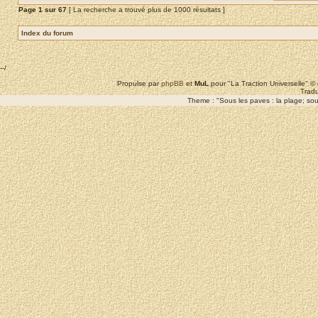
Page
1
sur
67
[ La recherche a trouvé plus de 1000 résultats ]
Index du forum
--/
Propulse par
phpBB
et
MuL
pour "La Traction Universelle" 
Tradu
Theme : "Sous les paves : la plage; sous