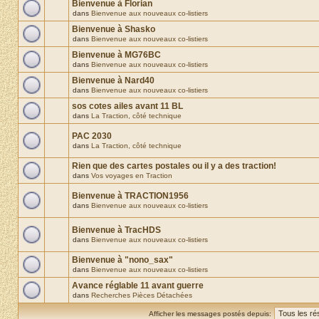
Bienvenue à Florian
dans
Bienvenue aux nouveaux co-listiers
Bienvenue à Shasko
dans
Bienvenue aux nouveaux co-listiers
Bienvenue à MG76BC
dans
Bienvenue aux nouveaux co-listiers
Bienvenue à Nard40
dans
Bienvenue aux nouveaux co-listiers
sos cotes ailes avant 11 BL
dans
La Traction, côté technique
PAC 2030
dans
La Traction, côté technique
Rien que des cartes postales ou il y a des traction!
dans
Vos voyages en Traction
Bienvenue à TRACTION1956
dans
Bienvenue aux nouveaux co-listiers
Bienvenue à TracHDS
dans
Bienvenue aux nouveaux co-listiers
Bienvenue à "nono_sax"
dans
Bienvenue aux nouveaux co-listiers
Avance réglable 11 avant guerre
dans
Recherches Pièces Détachées
Afficher les messages postés depuis: