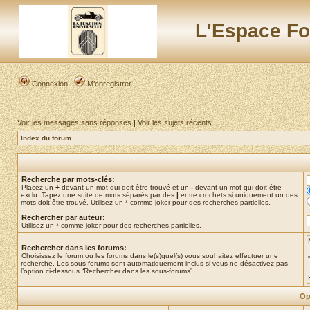
L'Espace Fo
Connexion
M’enregistrer
Voir les messages sans réponses
|
Voir les sujets récents
Index du forum
Recherche par mots-clés:
Placez un
+
devant un mot qui doit être trouvé et un
-
devant un mot qui doit être
exclu. Tapez une suite de mots séparés par des
|
entre crochets si uniquement un des
mots doit être trouvé. Utilisez un * comme joker pour des recherches partielles.
Rechercher par auteur:
Utilisez un * comme joker pour des recherches partielles.
Rechercher dans les forums:
Choisissez le forum ou les forums dans le(s)quel(s) vous souhaitez effectuer une
recherche. Les sous-forums sont automatiquement inclus si vous ne désactivez pas
l’option ci-dessous “Rechercher dans les sous-forums”.
Op