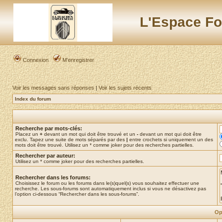
L'Espace Fo
Connexion
M’enregistrer
Voir les messages sans réponses
|
Voir les sujets récents
Index du forum
Recherche par mots-clés:
Placez un
+
devant un mot qui doit être trouvé et un
-
devant un mot qui doit être
exclu. Tapez une suite de mots séparés par des
|
entre crochets si uniquement un des
mots doit être trouvé. Utilisez un * comme joker pour des recherches partielles.
Rechercher par auteur:
Utilisez un * comme joker pour des recherches partielles.
Rechercher dans les forums:
Choisissez le forum ou les forums dans le(s)quel(s) vous souhaitez effectuer une
recherche. Les sous-forums sont automatiquement inclus si vous ne désactivez pas
l’option ci-dessous “Rechercher dans les sous-forums”.
Op