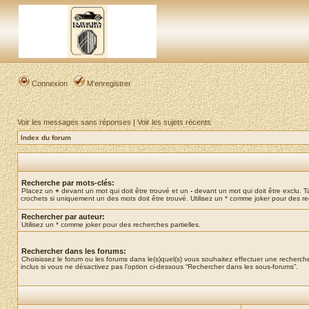
Connexion
M’enregistrer
Voir les messages sans réponses
|
Voir les sujets récents
Index du forum
Recherche par mots-clés:
Placez un
+
devant un mot qui doit être trouvé et un
-
devant un mot qui doit être exclu. 
crochets si uniquement un des mots doit être trouvé. Utilisez un * comme joker pour des re
Rechercher par auteur:
Utilisez un * comme joker pour des recherches partielles.
Rechercher dans les forums:
Choisissez le forum ou les forums dans le(s)quel(s) vous souhaitez effectuer une recher
inclus si vous ne désactivez pas l’option ci-dessous “Rechercher dans les sous-forums”.