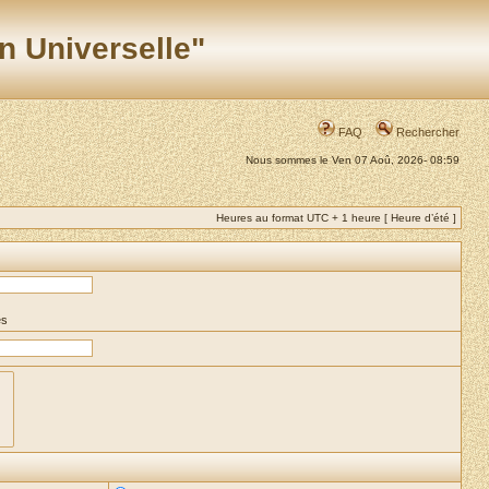
n Universelle"
FAQ
Rechercher
Nous sommes le Ven 07 Aoû, 2026- 08:59
Heures au format UTC + 1 heure [ Heure d’été ]
es