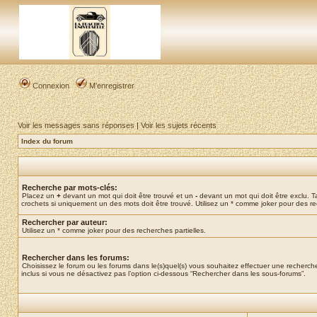
Connexion
M’enregistrer
Voir les messages sans réponses
|
Voir les sujets récents
Index du forum
Recherche par mots-clés:
Placez un
+
devant un mot qui doit être trouvé et un
-
devant un mot qui doit être exclu. 
crochets si uniquement un des mots doit être trouvé. Utilisez un * comme joker pour des re
Rechercher par auteur:
Utilisez un * comme joker pour des recherches partielles.
Rechercher dans les forums:
Choisissez le forum ou les forums dans le(s)quel(s) vous souhaitez effectuer une recher
inclus si vous ne désactivez pas l’option ci-dessous “Rechercher dans les sous-forums”.