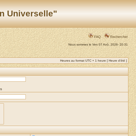
n Universelle"
FAQ
Rechercher
Nous sommes le Ven 07 Aoû, 2026- 20:31
Heures au format UTC + 1 heure [ Heure d’été ]
es