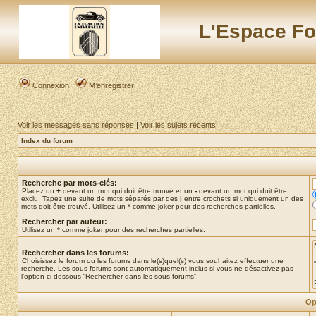
L'Espace Fo
Connexion
M’enregistrer
Voir les messages sans réponses
|
Voir les sujets récents
Index du forum
Recherche par mots-clés:
Placez un
+
devant un mot qui doit être trouvé et un
-
devant un mot qui doit être
exclu. Tapez une suite de mots séparés par des
|
entre crochets si uniquement un des
mots doit être trouvé. Utilisez un * comme joker pour des recherches partielles.
Rechercher par auteur:
Utilisez un * comme joker pour des recherches partielles.
Rechercher dans les forums:
Choisissez le forum ou les forums dans le(s)quel(s) vous souhaitez effectuer une
recherche. Les sous-forums sont automatiquement inclus si vous ne désactivez pas
l’option ci-dessous “Rechercher dans les sous-forums”.
Op