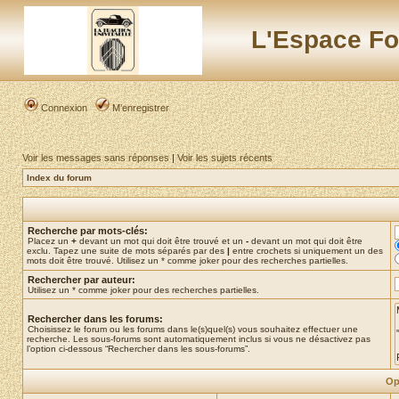
L'Espace Fo
Connexion
M’enregistrer
Voir les messages sans réponses
|
Voir les sujets récents
Index du forum
Recherche par mots-clés:
Placez un
+
devant un mot qui doit être trouvé et un
-
devant un mot qui doit être
exclu. Tapez une suite de mots séparés par des
|
entre crochets si uniquement un des
mots doit être trouvé. Utilisez un * comme joker pour des recherches partielles.
Rechercher par auteur:
Utilisez un * comme joker pour des recherches partielles.
Rechercher dans les forums:
Choisissez le forum ou les forums dans le(s)quel(s) vous souhaitez effectuer une
recherche. Les sous-forums sont automatiquement inclus si vous ne désactivez pas
l’option ci-dessous “Rechercher dans les sous-forums”.
Op