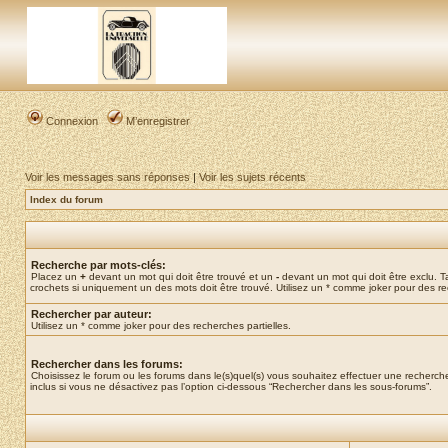
Connexion
M’enregistrer
Voir les messages sans réponses
|
Voir les sujets récents
Index du forum
Recherche par mots-clés:
Placez un
+
devant un mot qui doit être trouvé et un
-
devant un mot qui doit être exclu. 
crochets si uniquement un des mots doit être trouvé. Utilisez un * comme joker pour des re
Rechercher par auteur:
Utilisez un * comme joker pour des recherches partielles.
Rechercher dans les forums:
Choisissez le forum ou les forums dans le(s)quel(s) vous souhaitez effectuer une recher
inclus si vous ne désactivez pas l’option ci-dessous “Rechercher dans les sous-forums”.