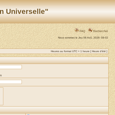
n Universelle"
FAQ
Rechercher
Nous sommes le Jeu 06 Aoû, 2026- 09:02
Heures au format UTC + 1 heure [ Heure d’été ]
es