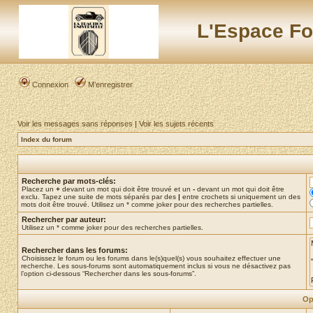
L'Espace Fo
Connexion
M’enregistrer
Voir les messages sans réponses
|
Voir les sujets récents
Index du forum
Recherche par mots-clés:
Placez un
+
devant un mot qui doit être trouvé et un
-
devant un mot qui doit être
exclu. Tapez une suite de mots séparés par des
|
entre crochets si uniquement un des
mots doit être trouvé. Utilisez un * comme joker pour des recherches partielles.
Rechercher par auteur:
Utilisez un * comme joker pour des recherches partielles.
Rechercher dans les forums:
Choisissez le forum ou les forums dans le(s)quel(s) vous souhaitez effectuer une
recherche. Les sous-forums sont automatiquement inclus si vous ne désactivez pas
l’option ci-dessous “Rechercher dans les sous-forums”.
Op