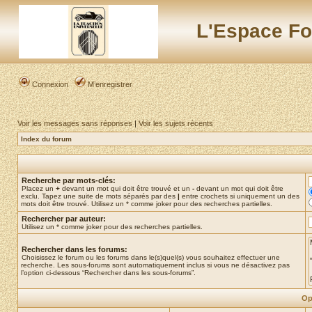
L'Espace Fo
Connexion
M’enregistrer
Voir les messages sans réponses
|
Voir les sujets récents
Index du forum
Recherche par mots-clés:
Placez un
+
devant un mot qui doit être trouvé et un
-
devant un mot qui doit être
exclu. Tapez une suite de mots séparés par des
|
entre crochets si uniquement un des
mots doit être trouvé. Utilisez un * comme joker pour des recherches partielles.
Rechercher par auteur:
Utilisez un * comme joker pour des recherches partielles.
Rechercher dans les forums:
Choisissez le forum ou les forums dans le(s)quel(s) vous souhaitez effectuer une
recherche. Les sous-forums sont automatiquement inclus si vous ne désactivez pas
l’option ci-dessous “Rechercher dans les sous-forums”.
Op