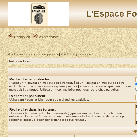
L'Espace Fo
Connexion
M’enregistrer
Voir les messages sans réponses
|
Voir les sujets récents
Index du forum
Recherche par mots-clés:
Placez un
+
devant un mot qui doit être trouvé et un
-
devant un mot qui doit être
exclu. Tapez une suite de mots séparés par des
|
entre crochets si uniquement un des
mots doit être trouvé. Utilisez un * comme joker pour des recherches partielles.
Rechercher par auteur:
Utilisez un * comme joker pour des recherches partielles.
Rechercher dans les forums:
Choisissez le forum ou les forums dans le(s)quel(s) vous souhaitez effectuer une
recherche. Les sous-forums sont automatiquement inclus si vous ne désactivez pas
l’option ci-dessous “Rechercher dans les sous-forums”.
Op