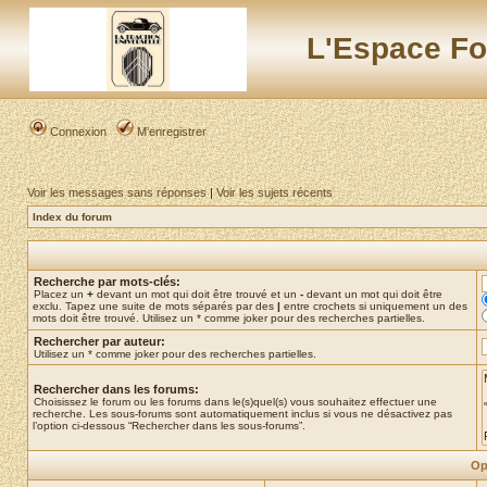
L'Espace Fo
Connexion
M’enregistrer
Voir les messages sans réponses
|
Voir les sujets récents
Index du forum
Recherche par mots-clés:
Placez un
+
devant un mot qui doit être trouvé et un
-
devant un mot qui doit être
exclu. Tapez une suite de mots séparés par des
|
entre crochets si uniquement un des
mots doit être trouvé. Utilisez un * comme joker pour des recherches partielles.
Rechercher par auteur:
Utilisez un * comme joker pour des recherches partielles.
Rechercher dans les forums:
Choisissez le forum ou les forums dans le(s)quel(s) vous souhaitez effectuer une
recherche. Les sous-forums sont automatiquement inclus si vous ne désactivez pas
l’option ci-dessous “Rechercher dans les sous-forums”.
Op