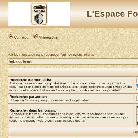
L'Espace Fo
Connexion
M’enregistrer
Voir les messages sans réponses
|
Voir les sujets récents
Index du forum
Recherche par mots-clés:
Placez un
+
devant un mot qui doit être trouvé et un
-
devant un mot qui doit être
exclu. Tapez une suite de mots séparés par des
|
entre crochets si uniquement un des
mots doit être trouvé. Utilisez un * comme joker pour des recherches partielles.
Rechercher par auteur:
Utilisez un * comme joker pour des recherches partielles.
Rechercher dans les forums:
Choisissez le forum ou les forums dans le(s)quel(s) vous souhaitez effectuer une
recherche. Les sous-forums sont automatiquement inclus si vous ne désactivez pas
l’option ci-dessous “Rechercher dans les sous-forums”.
Op