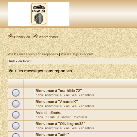
Connexion
M’enregistrer
Voir les messages sans réponses
|
Voir les sujets récents
Index du forum
Voir les messages sans réponses
Bienvenue à "mathilde 72"
dans
Bienvenue aux nouveaux co-listiers
Bienvenue à "AnatoleK"
dans
Bienvenue aux nouveaux co-listiers
Avis de décès.
dans
Le Club La Traction Universelle
Bienvenue à "Oliviergros38"
dans
Bienvenue aux nouveaux co-listiers
Bienvenue à "adhl"