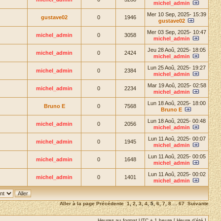
michel_admin
Mer 10 Sep, 2025- 15:39
gustave02
0
1946
gustave02
Mer 03 Sep, 2025- 10:47
michel_admin
0
3058
michel_admin
Jeu 28 Aoû, 2025- 18:05
michel_admin
0
2424
michel_admin
Lun 25 Aoû, 2025- 19:27
michel_admin
0
2384
michel_admin
Mar 19 Aoû, 2025- 02:58
michel_admin
0
2234
michel_admin
Lun 18 Aoû, 2025- 18:00
Bruno E
0
7568
Bruno E
Lun 18 Aoû, 2025- 00:48
michel_admin
0
2056
michel_admin
Lun 11 Aoû, 2025- 00:07
michel_admin
0
1945
michel_admin
Lun 11 Aoû, 2025- 00:05
michel_admin
0
1648
michel_admin
Lun 11 Aoû, 2025- 00:02
michel_admin
0
1401
michel_admin
Aller à la page
Précédente
1
,
2
,
3
,
4
,
5
,
6
,
7
,
8
...
67
Suivante
Heures au format UTC + 1 heure [ Heure d’été ]