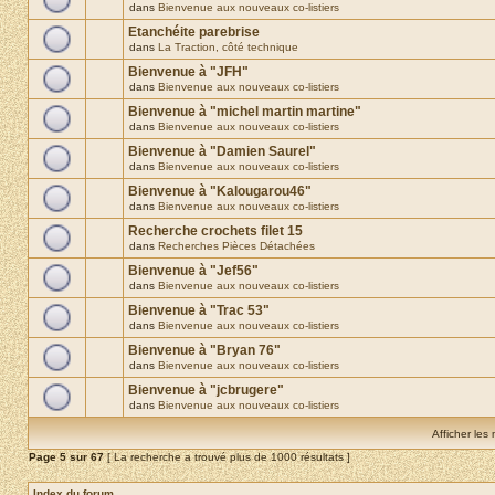
dans
Bienvenue aux nouveaux co-listiers
Etanchéite parebrise
dans
La Traction, côté technique
Bienvenue à "JFH"
dans
Bienvenue aux nouveaux co-listiers
Bienvenue à "michel martin martine"
dans
Bienvenue aux nouveaux co-listiers
Bienvenue à "Damien Saurel"
dans
Bienvenue aux nouveaux co-listiers
Bienvenue à "Kalougarou46"
dans
Bienvenue aux nouveaux co-listiers
Recherche crochets filet 15
dans
Recherches Pièces Détachées
Bienvenue à "Jef56"
dans
Bienvenue aux nouveaux co-listiers
Bienvenue à "Trac 53"
dans
Bienvenue aux nouveaux co-listiers
Bienvenue à "Bryan 76"
dans
Bienvenue aux nouveaux co-listiers
Bienvenue à "jcbrugere"
dans
Bienvenue aux nouveaux co-listiers
Afficher les
Page
5
sur
67
[ La recherche a trouvé plus de 1000 résultats ]
Index du forum