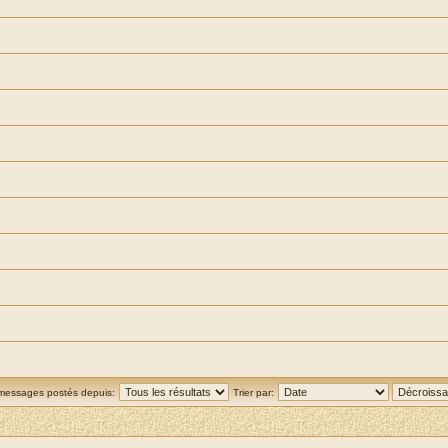
 messages postés depuis:
Trier par: