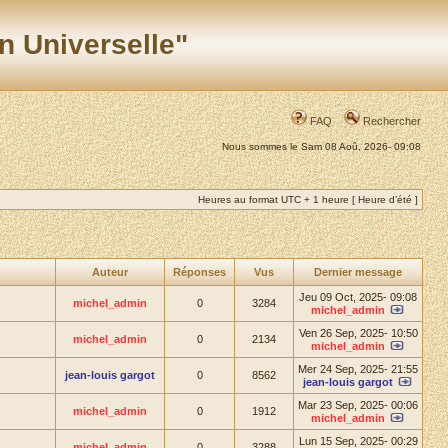
n Universelle"
FAQ
Rechercher
Nous sommes le Sam 08 Aoû, 2026- 09:08
Heures au format UTC + 1 heure [ Heure d’été ]
Auteur
Réponses
Vus
Dernier message
Jeu 09 Oct, 2025- 09:08
michel_admin
0
3284
michel_admin
Ven 26 Sep, 2025- 10:50
michel_admin
0
2134
michel_admin
Mer 24 Sep, 2025- 21:55
jean-louis gargot
0
8562
jean-louis gargot
Mar 23 Sep, 2025- 00:06
michel_admin
0
1912
michel_admin
Lun 15 Sep, 2025- 00:29
michel_admin
0
3288