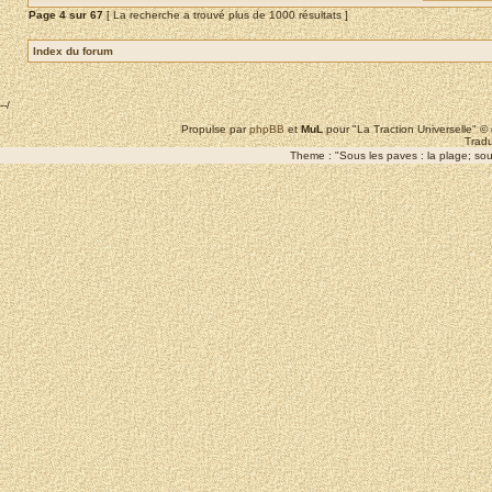
Page
4
sur
67
[ La recherche a trouvé plus de 1000 résultats ]
Index du forum
--/
Propulse par
phpBB
et
MuL
pour "La Traction Universelle" 
Tradu
Theme : "Sous les paves : la plage; sous