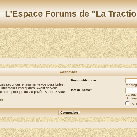
L'Espace Forums de "La Tractio
Connexion
Nom d’utilisateur:
ues secondes et augmente vos possibilités.
M’enregi
utilisateurs enregistrés. Avant de vous
Mot de passe:
de notre politique de vie privée. Assurez-vous
J’ai ou
Renvoyer
vée
Cach