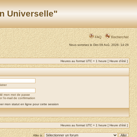
n Universelle"
FAQ
Rechercher
Nous sommes le Dim 09 Aoû, 2026- 14:26
Heures au format UTC + 1 heure [ Heure d’été ]
strer
blié mon mot de passe
 l’e-mail de confirmation
er mon statut en ligne pour cette session
Heures au format UTC + 1 heure [ Heure d’été ]
Aller à: