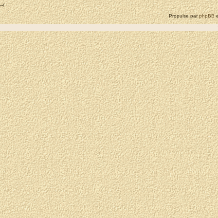
--/
Propulse par
phpBB
e