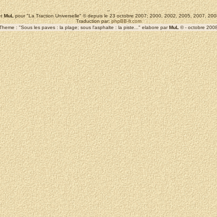
--
t
MuL
pour "La Traction Universelle" © depuis le 23 octobre 2007; 2000, 2002, 2005, 2007, 2
Traduction par:
phpBB-fr.com
Theme : "Sous les paves : la plage; sous l'asphalte : la piste..." elabore par
MuL
© - octobre 200