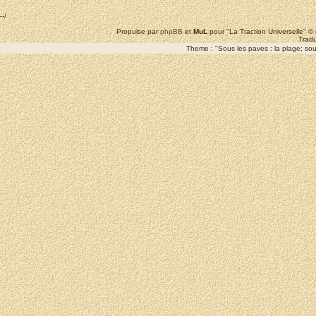
--/
Propulse par
phpBB
et
MuL
pour "La Traction Universelle" 
Tradu
Theme : "Sous les paves : la plage; sous