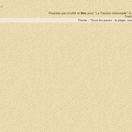
--/
Propulse par
phpBB
et
MuL
pour "La Traction Universelle" 
Tradu
Theme : "Sous les paves : la plage; sous