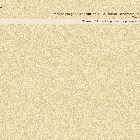
--/
Propulse par
phpBB
et
MuL
pour "La Traction Universelle" 
Tradu
Theme : "Sous les paves : la plage; sous