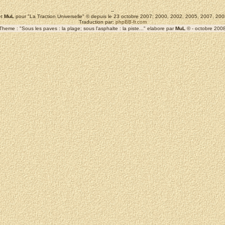
--
t
MuL
pour "La Traction Universelle" © depuis le 23 octobre 2007; 2000, 2002, 2005, 2007, 2
Traduction par:
phpBB-fr.com
Theme : "Sous les paves : la plage; sous l'asphalte : la piste..." elabore par
MuL
© - octobre 200