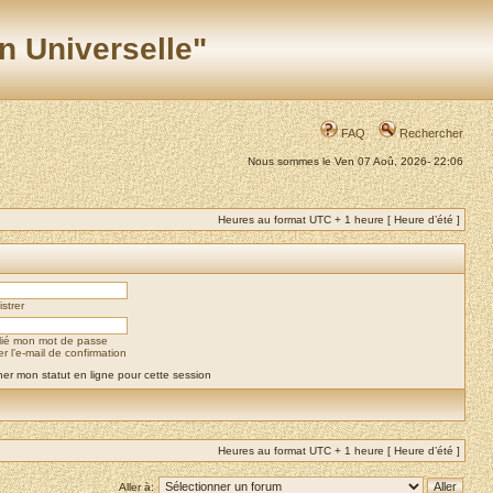
n Universelle"
FAQ
Rechercher
Nous sommes le Ven 07 Aoû, 2026- 22:06
Heures au format UTC + 1 heure [ Heure d’été ]
strer
blié mon mot de passe
 l’e-mail de confirmation
er mon statut en ligne pour cette session
Heures au format UTC + 1 heure [ Heure d’été ]
Aller à: