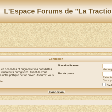
L'Espace Forums de "La Tractio
Connexion
Nom d’utilisateur:
ues secondes et augmente vos possibilités.
M’enregi
utilisateurs enregistrés. Avant de vous
Mot de passe:
de notre politique de vie privée. Assurez-vous
J’ai ou
Renvoyer
vée
Cach