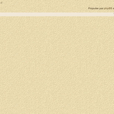
--/
Propulse par
phpBB
e