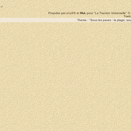
--/
Propulse par
phpBB
et
MuL
pour "La Traction Universelle" 
Tradu
Theme : "Sous les paves : la plage; sous