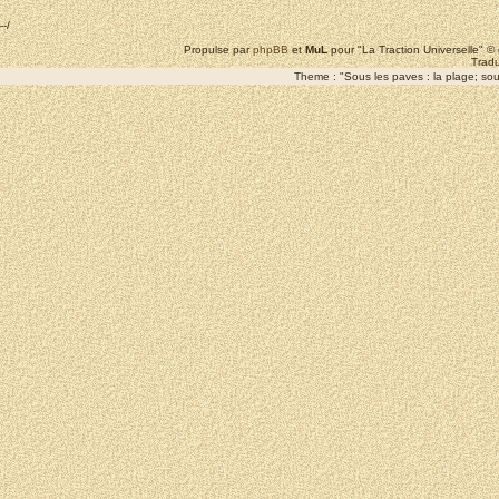
--/
Propulse par
phpBB
et
MuL
pour "La Traction Universelle" 
Tradu
Theme : "Sous les paves : la plage; sous