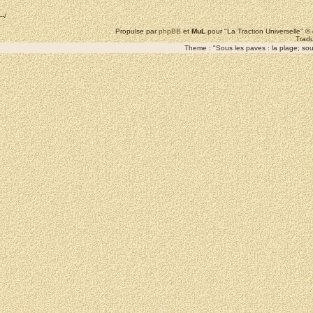
--/
Propulse par
phpBB
et
MuL
pour "La Traction Universelle" 
Tradu
Theme : "Sous les paves : la plage; sous