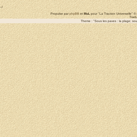
--/
Propulse par
phpBB
et
MuL
pour "La Traction Universelle" 
Tradu
Theme : "Sous les paves : la plage; sous