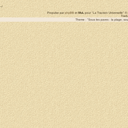
--/
Propulse par
phpBB
et
MuL
pour "La Traction Universelle" 
Tradu
Theme : "Sous les paves : la plage; sous