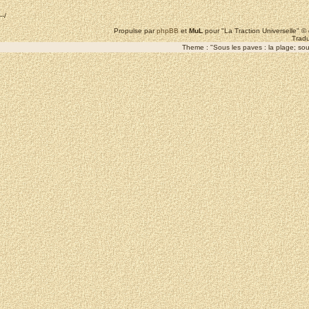
--/
Propulse par
phpBB
et
MuL
pour "La Traction Universelle" 
Tradu
Theme : "Sous les paves : la plage; sous