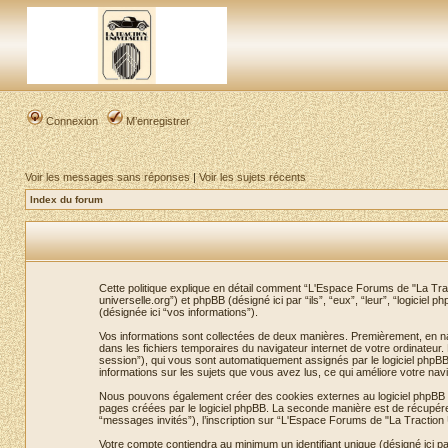
Connexion
M’enregistrer
Voir les messages sans réponses
|
Voir les sujets récents
Index du forum
Cette politique explique en détail comment “L'Espace Forums de "La Tracti
universelle.org”) et phpBB (désigné ici par “ils”, “eux”, “leur”, “logicie
(désignée ici “vos informations”).
Vos informations sont collectées de deux manières. Premièrement, en nav
dans les fichiers temporaires du navigateur internet de votre ordinateur. Le
session”), qui vous sont automatiquement assignés par le logiciel phpBB
informations sur les sujets que vous avez lus, ce qui améliore votre navi
Nous pouvons également créer des cookies externes au logiciel phpBB to
pages créées par le logiciel phpBB. La seconde manière est de récupérer l’
“messages invités”), l’inscription sur “L'Espace Forums de "La Traction
Votre compte contiendra au minimum un identifiant unique (désigné ici pa