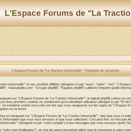
L'Espace Forums de "La Tractio
L'Espace Forums de "La Traction Universelle" - Politique de vie privée
on Universelle"” et ses sociétés affiliées (désignés ici par “nous”, “notre”, “nos”, “L'Espac
l phpBB”, “www.phpbb.com”, “Groupe phpBB”, “Equipes phpBB”) utilisent n’importe quelle informat
iguant sur “L'Espace Forums de "La Traction Universelle"”, le logiciel phpBB créera un certa
s deux premiers cookies ne contiennent qu’un identifiant utilisateur (désigné ici par “ID de l’uti
. Un troisième cookie sera créé une fois que vous naviguerez sur les sujets de “L'Espace Foru
gation sur le forum .
ut en naviguant sur “L'Espace Forums de "La Traction Universelle"”, bien que ceux-ci soie
information que vous nous envoyez et que nous collectons. Ceci peut être, et n’est pas limité à
 Universelle"” (désignée ici par “votre compte”) et les messages que vous envoyez après l’ins
r “votre nom d’utilisateur”), un mot de passe personnel utilisé pour la connexion à votre com