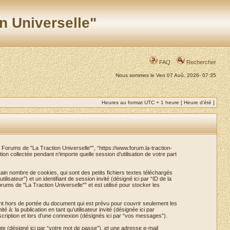
n Universelle"
FAQ
Rechercher
Nous sommes le Ven 07 Aoû, 2026- 07:35
Heures au format UTC + 1 heure [ Heure d’été ]
e Forums de "La Traction Universelle"”, “https://www.forum.la-traction-
ion collectée pendant n’importe quelle session d’utilisation de votre part
in nombre de cookies, qui sont des petits fichiers textes téléchargés
lisateur”) et un identifiant de session invité (désigné ici par “ID de la
ms de "La Traction Universelle"” et est utilisé pour stocker les
nt hors de portée du document qui est prévu pour couvrir seulement les
: la publication en tant qu’utilisateur invité (désignée ici par
cription et lors d’une connexion (désignés ici par “vos messages”).
pte (désigné ici par “votre mot de passe”), et une adresse e-mail