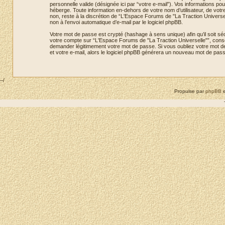
personnelle valide (désignée ici par “votre e-mail”). Vos informations 
héberge. Toute information en-dehors de votre nom d’utilisateur, de votre
non, reste à la discrétion de “L'Espace Forums de "La Traction Universe
non à l’envoi automatique d’e-mail par le logiciel phpBB.
Votre mot de passe est crypté (hashage à sens unique) afin qu’il soit s
votre compte sur “L'Espace Forums de "La Traction Universelle"”, conse
demander légitimement votre mot de passe. Si vous oubliez votre mot de 
et votre e-mail, alors le logiciel phpBB générera un nouveau mot de pas
--/
Propulse par
phpBB
e