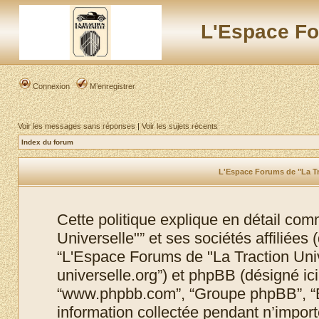
L'Espace Fo
Connexion
M’enregistrer
Voir les messages sans réponses
|
Voir les sujets récents
Index du forum
L'Espace Forums de "La Tra
Cette politique explique en détail co
Universelle"” et ses sociétés affiliées (
“L'Espace Forums de "La Traction Unive
universelle.org”) et phpBB (désigné ici p
“www.phpbb.com”, “Groupe phpBB”, “Eq
information collectée pendant n’importe