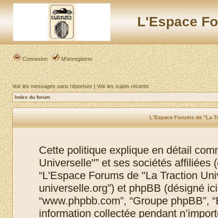
L'Espace Fo
Connexion
M’enregistrer
Voir les messages sans réponses
|
Voir les sujets récents
Index du forum
L'Espace Forums de "La Tra
Cette politique explique en détail co
Universelle"” et ses sociétés affiliées (
“L'Espace Forums de "La Traction Unive
universelle.org”) et phpBB (désigné ici p
“www.phpbb.com”, “Groupe phpBB”, “Eq
information collectée pendant n’importe