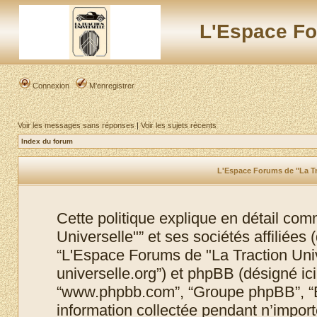
L'Espace Fo
Connexion
M’enregistrer
Voir les messages sans réponses
|
Voir les sujets récents
Index du forum
L'Espace Forums de "La Tra
Cette politique explique en détail co
Universelle"” et ses sociétés affiliées (
“L'Espace Forums de "La Traction Unive
universelle.org”) et phpBB (désigné ici p
“www.phpbb.com”, “Groupe phpBB”, “Eq
information collectée pendant n’importe