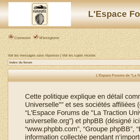
L'Espace Fo
Connexion
M’enregistrer
Voir les messages sans réponses
|
Voir les sujets récents
Index du forum
L'Espace Forums de "La Tra
Cette politique explique en détail co
Universelle"” et ses sociétés affiliées (
“L'Espace Forums de "La Traction Unive
universelle.org”) et phpBB (désigné ici p
“www.phpbb.com”, “Groupe phpBB”, “Eq
information collectée pendant n’importe