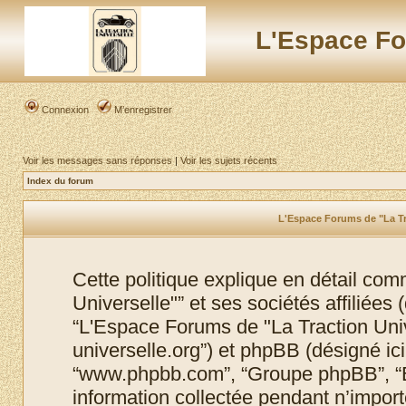
L'Espace Fo
Connexion
M’enregistrer
Voir les messages sans réponses
|
Voir les sujets récents
Index du forum
L'Espace Forums de "La Tra
Cette politique explique en détail co
Universelle"” et ses sociétés affiliées (
“L'Espace Forums de "La Traction Unive
universelle.org”) et phpBB (désigné ici p
“www.phpbb.com”, “Groupe phpBB”, “Eq
information collectée pendant n’importe