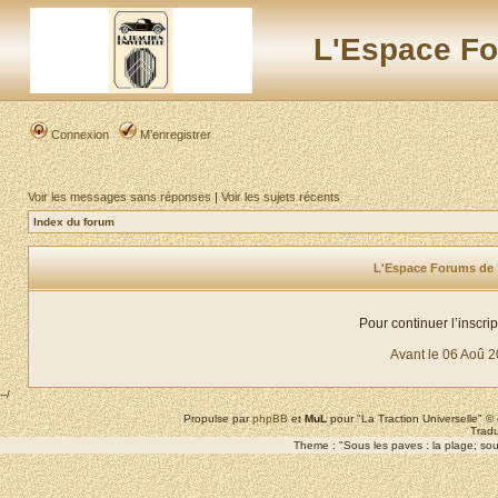
L'Espace Fo
Connexion
M’enregistrer
Voir les messages sans réponses
|
Voir les sujets récents
Index du forum
L'Espace Forums de "L
Pour continuer l’inscri
Avant le 06 Aoû 
--/
Propulse par
phpBB
et
MuL
pour "La Traction Universelle" 
Tradu
Theme : "Sous les paves : la plage; sous