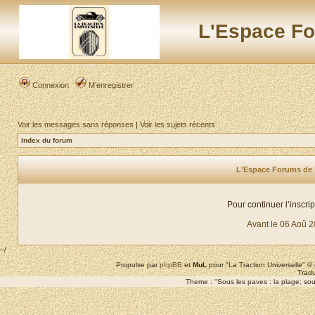
L'Espace Fo
Connexion
M’enregistrer
Voir les messages sans réponses
|
Voir les sujets récents
Index du forum
L'Espace Forums de "L
Pour continuer l’inscri
Avant le 06 Aoû 
--/
Propulse par
phpBB
et
MuL
pour "La Traction Universelle" 
Tradu
Theme : "Sous les paves : la plage; sous