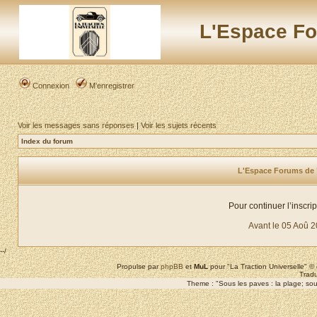
L'Espace Fo
Connexion
M’enregistrer
Voir les messages sans réponses
|
Voir les sujets récents
Index du forum
L'Espace Forums de "L
Pour continuer l’inscri
Avant le 05 Aoû 
--/
Propulse par
phpBB
et
MuL
pour "La Traction Universelle" 
Tradu
Theme : "Sous les paves : la plage; sous