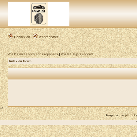
Connexion
M’enregistrer
Voir les messages sans réponses
|
Voir les sujets récents
Index du forum
--/
Propulse par
phpBB
e