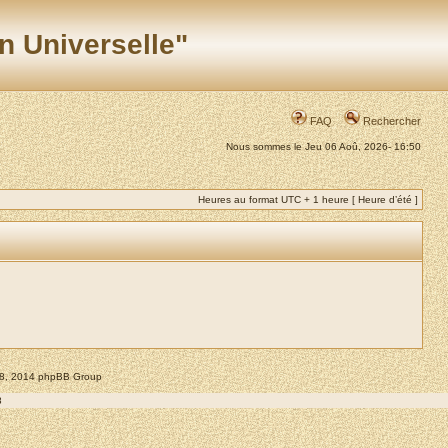
n Universelle"
FAQ
Rechercher
Nous sommes le Jeu 06 Aoû, 2026- 16:50
Heures au format UTC + 1 heure [ Heure d’été ]
008, 2014 phpBB Group
8