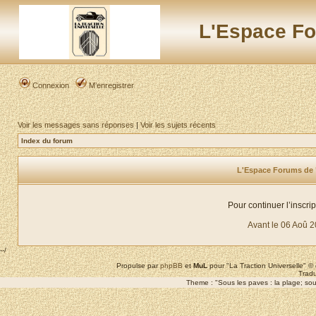
L'Espace Fo
Connexion
M’enregistrer
Voir les messages sans réponses
|
Voir les sujets récents
Index du forum
L'Espace Forums de "L
Pour continuer l’inscri
Avant le 06 Aoû 
--/
Propulse par
phpBB
et
MuL
pour "La Traction Universelle" 
Tradu
Theme : "Sous les paves : la plage; sous