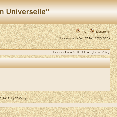
n Universelle"
FAQ
Rechercher
Nous sommes le Ven 07 Aoû, 2026- 08:39
Heures au format UTC + 1 heure [ Heure d’été ]
008, 2014 phpBB Group
8