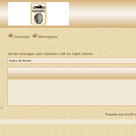
Connexion
M’enregistrer
Voir les messages sans réponses
|
Voir les sujets récents
Index du forum
--/
Propulse par
phpBB
e