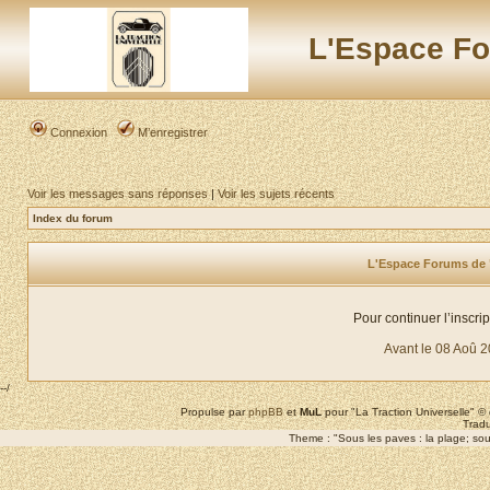
L'Espace Fo
Connexion
M’enregistrer
Voir les messages sans réponses
|
Voir les sujets récents
Index du forum
L'Espace Forums de "L
Pour continuer l’inscri
Avant le 08 Aoû 
--/
Propulse par
phpBB
et
MuL
pour "La Traction Universelle" 
Tradu
Theme : "Sous les paves : la plage; sous