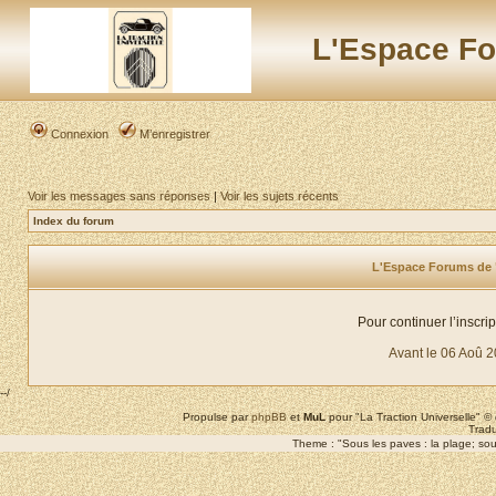
L'Espace Fo
Connexion
M’enregistrer
Voir les messages sans réponses
|
Voir les sujets récents
Index du forum
L'Espace Forums de "L
Pour continuer l’inscri
Avant le 06 Aoû 
--/
Propulse par
phpBB
et
MuL
pour "La Traction Universelle" 
Tradu
Theme : "Sous les paves : la plage; sous