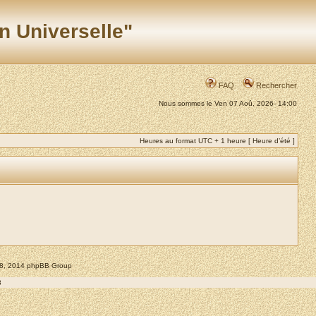
n Universelle"
FAQ
Rechercher
Nous sommes le Ven 07 Aoû, 2026- 14:00
Heures au format UTC + 1 heure [ Heure d’été ]
008, 2014 phpBB Group
8