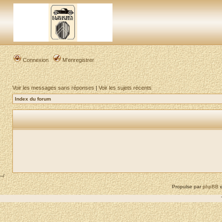
Connexion
M’enregistrer
Voir les messages sans réponses
|
Voir les sujets récents
Index du forum
--/
Propulse par
phpBB
e