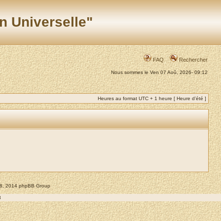
n Universelle"
FAQ
Rechercher
Nous sommes le Ven 07 Aoû, 2026- 09:12
Heures au format UTC + 1 heure [ Heure d’été ]
008, 2014 phpBB Group
8