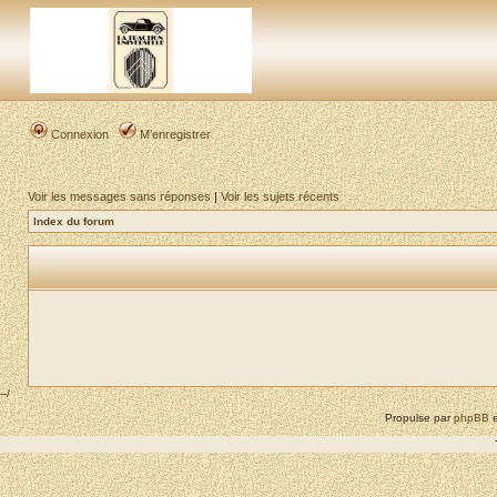
Connexion
M’enregistrer
Voir les messages sans réponses
|
Voir les sujets récents
Index du forum
--/
Propulse par
phpBB
e