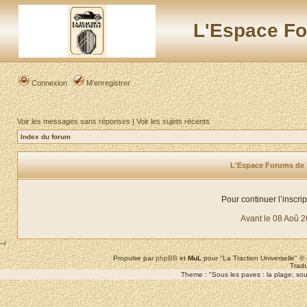
L'Espace Fo
Connexion
M’enregistrer
Voir les messages sans réponses
|
Voir les sujets récents
Index du forum
L'Espace Forums de "L
Pour continuer l’inscri
Avant le 08 Aoû 
--/
Propulse par
phpBB
et
MuL
pour "La Traction Universelle" 
Tradu
Theme : "Sous les paves : la plage; sous