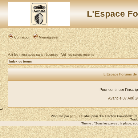
L'Espace Fo
Connexion
M’enregistrer
Voir les messages sans réponses
|
Voir les sujets récents
Index du forum
L'Espace Forums de "L
Pour continuer l’inscri
Avant le 07 Aoû 
--/
Propulse par
phpBB
et
MuL
pour "La Traction Universelle" 
Tradu
Theme : "Sous les paves : la plage; sous