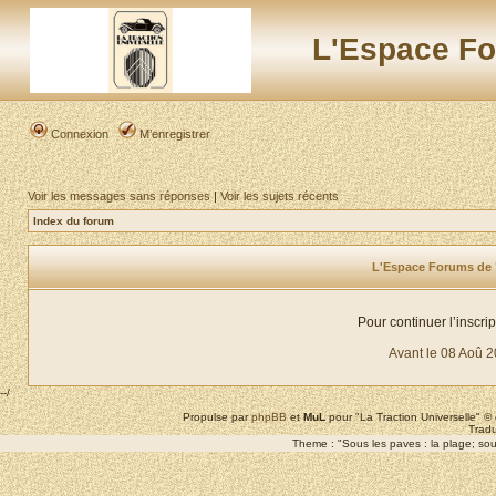
L'Espace Fo
Connexion
M’enregistrer
Voir les messages sans réponses
|
Voir les sujets récents
Index du forum
L'Espace Forums de "L
Pour continuer l’inscri
Avant le 08 Aoû 
--/
Propulse par
phpBB
et
MuL
pour "La Traction Universelle" 
Tradu
Theme : "Sous les paves : la plage; sous